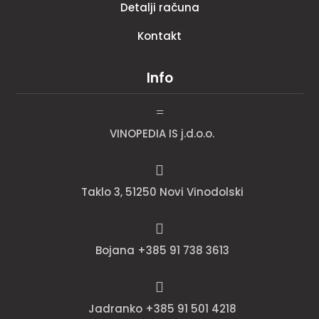
Detalji računa
Kontakt
Info
=
VINOPEDIA IS j.d.o.o.

Taklo 3, 51250 Novi Vinodolski

Bojana +385 91 738 3613

Jadranko +385 91 501 4218