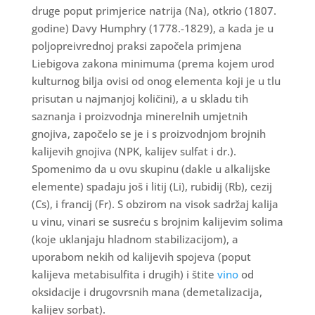
druge poput primjerice natrija (Na), otkrio (1807.
godine) Davy Humphry (1778.-1829), a kada je u
poljopreivrednoj praksi započela primjena
Liebigova zakona minimuma (prema kojem urod
kulturnog bilja ovisi od onog elementa koji je u tlu
prisutan u najmanjoj količini), a u skladu tih
saznanja i proizvodnja minerelnih umjetnih
gnojiva, započelo se je i s proizvodnjom brojnih
kalijevih gnojiva (NPK, kalijev sulfat i dr.).
Spomenimo da u ovu skupinu (dakle u alkalijske
elemente) spadaju još i litij (Li), rubidij (Rb), cezij
(Cs), i francij (Fr). S obzirom na visok sadržaj kalija
u vinu, vinari se susreću s brojnim kalijevim solima
(koje uklanjaju hladnom stabilizacijom), a
uporabom nekih od kalijevih spojeva (poput
kalijeva metabisulfita i drugih) i štite
vino
od
oksidacije i drugovrsnih mana (demetalizacija,
kalijev sorbat).