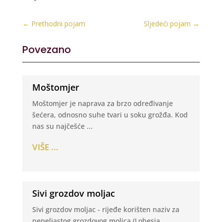
←
Prethodni pojam
Sljedeći pojam
→
Povezano
Moštomjer
Moštomjer je naprava za brzo određivanje
šećera, odnosno suhe tvari u soku grožđa. Kod
nas su najčešće ...
VIŠE ...
Sivi grozdov moljac
Sivi grozdov moljac - rijeđe korišten naziv za
pepeljastog grozdovog moljca (Lobesia