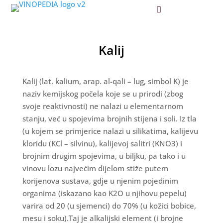
Kalij
Kalij (lat. kalium, arap. al-qali – lug, simbol K) je
naziv kemijskog počela koje se u prirodi (zbog
svoje reaktivnosti) ne nalazi u elementarnom
stanju, već u spojevima brojnih stijena i soli. Iz tla
(u kojem se primjerice nalazi u silikatima, kalijevu
kloridu (KCl – silvinu), kalijevoj salitri (KNO3) i
brojnim drugim spojevima, u biljku, pa tako i u
vinovu lozu najvećim dijelom stiže putem
korijenova sustava, gdje u njenim pojedinim
organima (iskazano kao K2O u njihovu pepelu)
varira od 20 (u sjemenci) do 70% (u kožici bobice,
mesu i soku).Taj je alkalijski element (i brojne