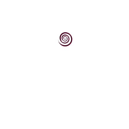
Dok svjetska vinska scena sve više traži
autentičnost, podrijetlo i priču, Kvarner
upravo na tim...