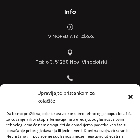
Info
=
VINOPEDIA IS j.d.o.o.

Taklo 3, 51250 Novi Vinodolski

Bojana +385 91 738 3613
Upravljajte pristankom za
kolačiće

Jadranko +385 91 501 4218
Da bismo pružili najbolje iskustvo, koristimo tehnologije poput kolačića
za čuvanje i/ili pristup informacijama o uređaju. Suglasnost s ovim
tehnologijama će nam omogućiti da obrađujemo podatke kao što su

ponašanje pri pregledavanju ili jedinstveni ID-ovi na ovoj web stranici.
Nepristanak ili povlačenje suglasnosti može negativno utjecati na
info@vinopedia.hr