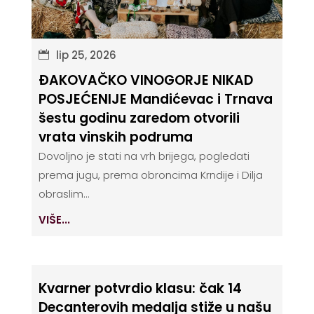
lip 25, 2026
ĐAKOVAČKO VINOGORJE NIKAD
POSJEĆENIJE Mandićevac i Trnava
šestu godinu zaredom otvorili
vrata vinskih podruma
Dovoljno je stati na vrh brijega, pogledati
prema jugu, prema obroncima Krndije i Dilja
obraslim...
VIŠE...
Kvarner potvrdio klasu: čak 14
Decanterovih medalja stiže u našu