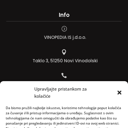
Info
=
VINOPEDIA IS j.d.o.o.

Taklo 3, 51250 Novi Vinodolski

Bojana +385 91 738 3613
Upravljajte pristankom za
kolačiće

Jadranko +385 91 501 4218
Da bismo pružili najbolje iskustvo, koristimo tehnologije poput kolačića
za čuvanje i/ili pristup informacijama o uređaju. Suglasnost s ovim
tehnologijama će nam omogućiti da obrađujemo podatke kao što su

ponašanje pri pregledavanju ili jedinstveni ID-ovi na ovoj web stranici.