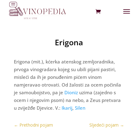
Erigona
Erigona (mit.), kćerka atenskog zemljoradnika,
prvoga vinogradara kojeg su ubili pijani pastiri,
misleći da ih je ponuđenim pićem vinom
namjeravao otrovati. Od žalosti za ocem počinila
je samoubojstvo, pa je
Dioniz
uzima (zajedno s
ocem i njegovim psom) na nebo, a Zeus pretvara
u zviježđe Djevice. V.:
Ikarij
,
Silen
←
Prethodni pojam
Sljedeći pojam
→