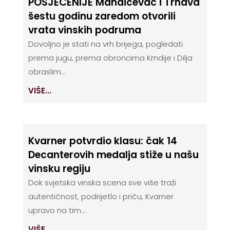
POSJEĆENIJE Mandićevac i Trnava
šestu godinu zaredom otvorili
vrata vinskih podruma
Dovoljno je stati na vrh brijega, pogledati
prema jugu, prema obroncima Krndije i Dilja
obraslim...
VIŠE...
Kvarner potvrdio klasu: čak 14
Decanterovih medalja stiže u našu
vinsku regiju
Dok svjetska vinska scena sve više traži
autentičnost, podrijetlo i priču, Kvarner
upravo na tim...
VIŠE...