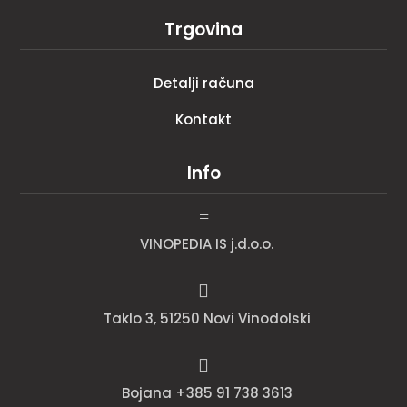
Trgovina
Detalji računa
Kontakt
Info
=
VINOPEDIA IS j.d.o.o.

Taklo 3, 51250 Novi Vinodolski

Bojana +385 91 738 3613