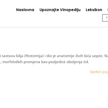
Naslovna
Upoznajte Vinopediju
Leksikon
 sastavu bilja (fitotomija) i dio je anatomije živih bića uopće. N
e, morfoloških promjena kao posljedice oboljenja itd.
Sljedeći po