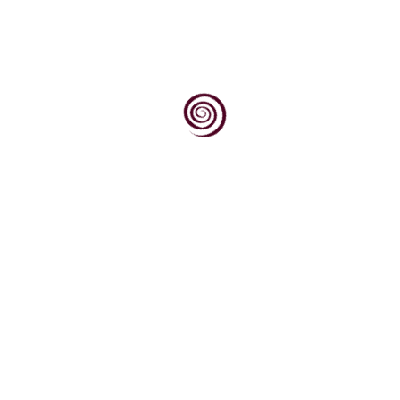
i prema jugu, prema obroncima Krndije i Dilja obraslim...