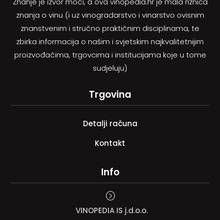
Znanje je izvor moći, a ova vinopedia.hr je mala riznica
znanja o vinu (i uz vinogradarstvo i vinarstvo ovisnim
znanstvenim i stručno praktičnim disciplinama, te
zbirka informacija o našim i svjetskim najkvalitetnijim
proizvođačima, trgovcima i institucijama koje u tome
sudjeluju)
Trgovina
Detalji računa
Kontakt
Info
=
VINOPEDIA IS j.d.o.o.