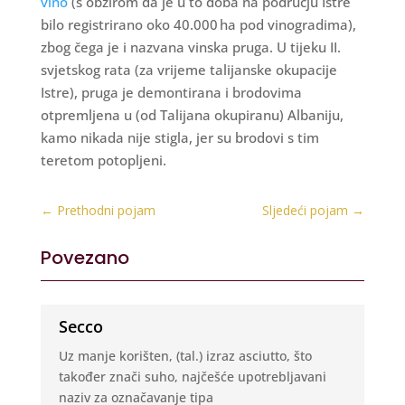
vino
(s obzirom da je u to doba na području Istre
bilo registrirano oko 40.000 ha pod vinogradima),
zbog čega je i nazvana vinska pruga. U tijeku II.
svjetskog rata (za vrijeme talijanske okupacije
Istre), pruga je demontirana i brodovima
otpremljena u (od Talijana okupiranu) Albaniju,
kamo nikada nije stigla, jer su brodovi s tim
teretom potopljeni.
←
Prethodni pojam
Sljedeći pojam
→
Povezano
Secco
Uz manje korišten, (tal.) izraz asciutto, što
također znači suho, najčešće upotrebljavani
naziv za označavanje tipa