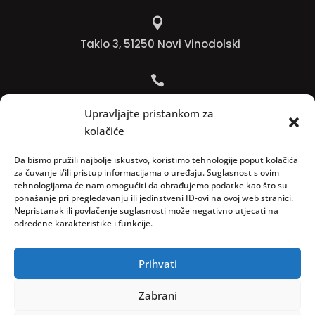

Taklo 3, 51250 Novi Vinodolski

Bojana +385 91 738 3613
Upravljajte pristankom za
kolačiće

Jadranko +385 91 501 4218
Da bismo pružili najbolje iskustvo, koristimo tehnologije poput kolačića
za čuvanje i/ili pristup informacijama o uređaju. Suglasnost s ovim
tehnologijama će nam omogućiti da obrađujemo podatke kao što su

ponašanje pri pregledavanju ili jedinstveni ID-ovi na ovoj web stranici.
Nepristanak ili povlačenje suglasnosti može negativno utjecati na
info@vinopedia.hr
određene karakteristike i funkcije.
Prihvati
© 2023, Vinopedia, sva prava sadržana / Web by
Zabrani
Negactive