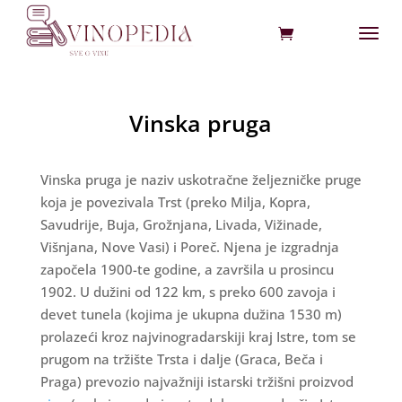
Vinska pruga
Vinska pruga je naziv uskotračne željezničke pruge
koja je povezivala Trst (preko Milja, Kopra,
Savudrije, Buja, Grožnjana, Livada, Vižinade,
Višnjana, Nove Vasi) i Poreč. Njena je izgradnja
započela 1900-te godine, a završila u prosincu
1902. U dužini od 122 km, s preko 600 zavoja i
devet tunela (kojima je ukupna dužina 1530 m)
prolazeći kroz najvinogradarskiji kraj Istre, tom se
prugom na tržište Trsta i dalje (Graca, Beča i
Praga) prevozio najvažniji istarski tržišni proizvod