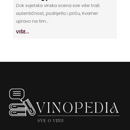
Dok svjetska vinska scena sve više traži
autentičnost, podrijetlo i priču, Kvarner
upravo na tim...
VIŠE...