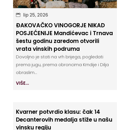
lip 25, 2026
ĐAKOVAČKO VINOGORJE NIKAD
POSJEĆENIJE Mandićevac i Trnava
šestu godinu zaredom otvorili
vrata vinskih podruma
Dovoljno je stati na vrh brijega, pogledati
prema jugu, prema obroncima Krndije i Dilja
obraslim...
VIŠE...
Kvarner potvrdio klasu: čak 14
Decanterovih medalja stiže u našu
vinsku regiju