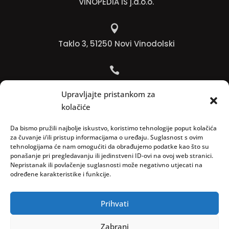
VINOPEDIA IS j.d.o.o.

Taklo 3, 51250 Novi Vinodolski

Bojana +385 91 738 3613
Upravljajte pristankom za
kolačiće

Jadranko +385 91 501 4218
Da bismo pružili najbolje iskustvo, koristimo tehnologije poput kolačića
za čuvanje i/ili pristup informacijama o uređaju. Suglasnost s ovim
tehnologijama će nam omogućiti da obrađujemo podatke kao što su

ponašanje pri pregledavanju ili jedinstveni ID-ovi na ovoj web stranici.
Nepristanak ili povlačenje suglasnosti može negativno utjecati na
info@vinopedia.hr
određene karakteristike i funkcije.
Prihvati
© 2023, Vinopedia, sva prava sadržana / Web by
Zabrani
Negactive