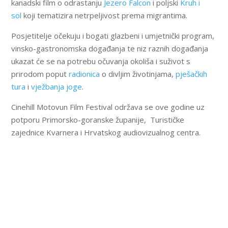
kanadski film o odrastanju
Jezero Falcon
i poljski
Kruh i
sol
koji tematizira netrpeljivost prema migrantima.
Posjetitelje očekuju i bogati glazbeni i umjetnički program,
vinsko-gastronomska događanja te niz raznih događanja
ukazat će se na potrebu očuvanja okoliša i suživot s
prirodom poput
radionica
o divljim životinjama,
pješačkih
tura
i
vježbanja joge
.
Cinehill Motovun Film Festival održava se ove godine uz
potporu Primorsko-goranske županije, Turističke
zajednice Kvarnera i Hrvatskog audiovizualnog centra.