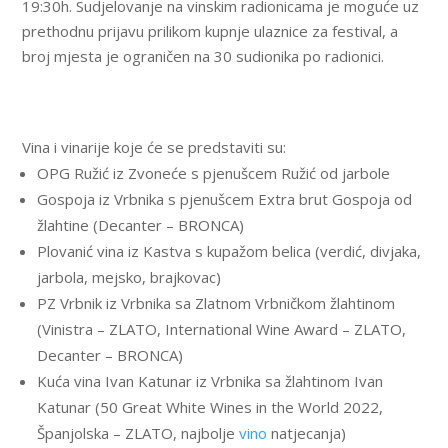
19:30h. Sudjelovanje na vinskim radionicama je moguće uz
prethodnu prijavu prilikom kupnje ulaznice za festival, a
broj mjesta je ograničen na 30 sudionika po radionici.
Vina i vinarije koje će se predstaviti su:
OPG Ružić iz Zvoneće s pjenušcem Ružić od jarbole
Gospoja iz Vrbnika s pjenušcem Extra brut Gospoja od
žlahtine (Decanter – BRONCA)
Plovanić vina iz Kastva s kupažom belica (verdić, divjaka,
jarbola, mejsko, brajkovac)
PZ Vrbnik iz Vrbnika sa Zlatnom Vrbničkom žlahtinom
(Vinistra – ZLATO, International Wine Award – ZLATO,
Decanter – BRONCA)
Kuća vina Ivan Katunar iz Vrbnika sa žlahtinom Ivan
Katunar (50 Great White Wines in the World 2022,
Španjolska – ZLATO, najbolje
vino
natjecanja)