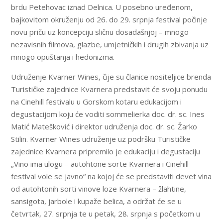
brdu Petehovac iznad Delnica. U posebno uređenom,
bajkovitom okruženju od 26. do 29. srpnja festival počinje
novu priču uz koncepciju sličnu dosadašnjoj – mnogo
nezavisnih filmova, glazbe, umjetničkih i drugih zbivanja uz
mnogo opuštanja i hedonizma.
Udruženje Kvarner Wines, čije su članice nositeljice brenda
Turističke zajednice Kvarnera predstavit će svoju ponudu
na Cinehill festivalu u Gorskom kotaru edukacijom i
degustacijom koju će voditi sommelierka doc. dr. sc. Ines
Matić Matešković i direktor udruženja doc. dr. sc. Žarko
Stilin. Kvarner Wines udruženje uz podršku Turističke
zajednice Kvarnera pripremilo je edukaciju i degustaciju
„Vino ima ulogu – autohtone sorte Kvarnera i Cinehill
festival vole se javno“ na kojoj će se predstaviti devet vina
od autohtonih sorti vinove loze Kvarnera – žlahtine,
sansigota, jarbole i kupaže belica, a održat će se u
četvrtak, 27. srpnja te u petak, 28. srpnja s početkom u