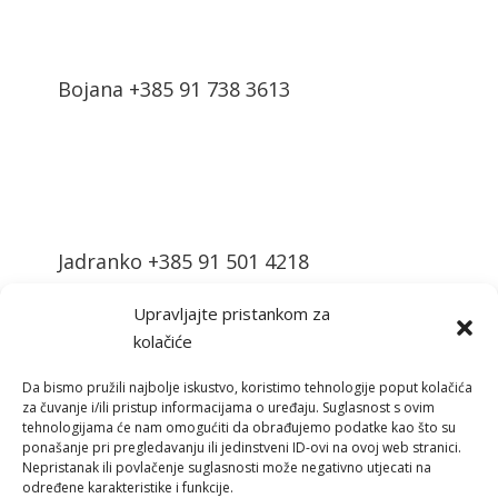
Bojana +385 91 738 3613
Jadranko +385 91 501 4218
Upravljajte pristankom za
kolačiće
Da bismo pružili najbolje iskustvo, koristimo tehnologije poput kolačića
za čuvanje i/ili pristup informacijama o uređaju. Suglasnost s ovim
tehnologijama će nam omogućiti da obrađujemo podatke kao što su
info@vinopedia.hr
ponašanje pri pregledavanju ili jedinstveni ID-ovi na ovoj web stranici.
Nepristanak ili povlačenje suglasnosti može negativno utjecati na
određene karakteristike i funkcije.