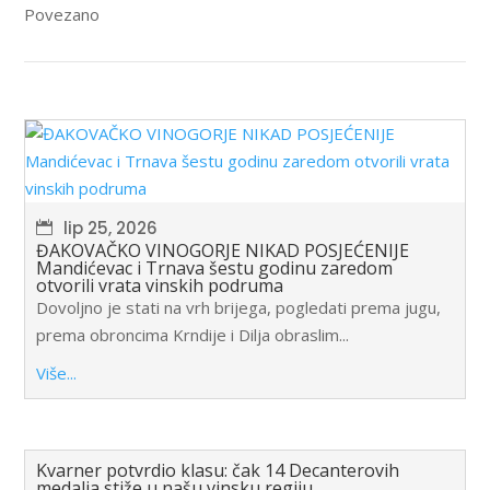
Povezano
lip 25, 2026
ĐAKOVAČKO VINOGORJE NIKAD POSJEĆENIJE
Mandićevac i Trnava šestu godinu zaredom
otvorili vrata vinskih podruma
Dovoljno je stati na vrh brijega, pogledati prema jugu,
prema obroncima Krndije i Dilja obraslim...
Više...
Kvarner potvrdio klasu: čak 14 Decanterovih
medalja stiže u našu vinsku regiju