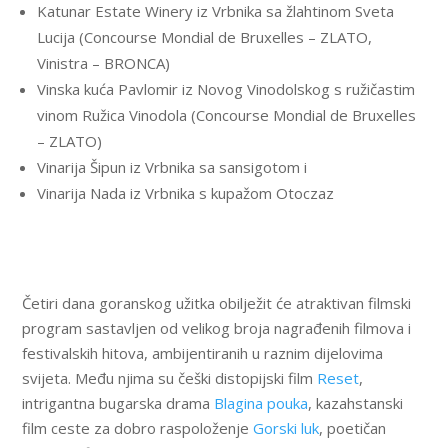
Katunar Estate Winery iz Vrbnika sa žlahtinom Sveta
Lucija (Concourse Mondial de Bruxelles – ZLATO,
Vinistra – BRONCA)
Vinska kuća Pavlomir iz Novog Vinodolskog s ružičastim
vinom Ružica Vinodola (Concourse Mondial de Bruxelles
– ZLATO)
Vinarija Šipun iz Vrbnika sa sansigotom i
Vinarija Nada iz Vrbnika s kupažom Otoczaz
Četiri dana goranskog užitka obilježit će atraktivan filmski
program sastavljen od velikog broja nagrađenih filmova i
festivalskih hitova, ambijentiranih u raznim dijelovima
svijeta. Među njima su češki distopijski film
Reset
,
intrigantna bugarska drama
Blagina pouka
, kazahstanski
film ceste za dobro raspoloženje
Gorski luk
, poetičan