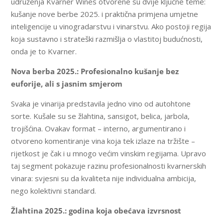
udruženja Kvarner Wines otvorene su dvije ključne teme:
kušanje nove berbe 2025. i praktična primjena umjetne
inteligencije u vinogradarstvu i vinarstvu. Ako postoji regija
koja sustavno i strateški razmišlja o vlastitoj budućnosti,
onda je to Kvarner.
Nova berba 2025.: Profesionalno kušanje bez
euforije, ali s jasnim smjerom
Svaka je vinarija predstavila jedno vino od autohtone
sorte. Kušale su se žlahtina, sansigot, belica, jarbola,
trojišćina. Ovakav format – interno, argumentirano i
otvoreno komentiranje vina koja tek izlaze na tržište –
rijetkost je čak i u mnogo većim vinskim regijama. Upravo
taj segment pokazuje razinu profesionalnosti kvarnerskih
vinara: svjesni su da kvaliteta nije individualna ambicija,
nego kolektivni standard.
Žlahtina 2025.: godina koja obećava izvrsnost