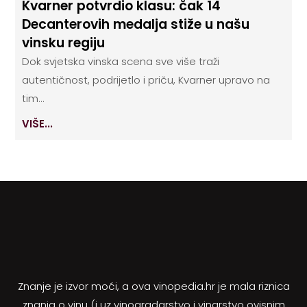
Kvarner potvrdio klasu: čak 14
Decanterovih medalja stiže u našu
vinsku regiju
Dok svjetska vinska scena sve više traži
autentičnost, podrijetlo i priču, Kvarner upravo na
tim...
VIŠE...
Znanje je izvor moći, a ova vinopedia.hr je mala riznica
znanja o vinu (i uz vinogradarstvo i vinarstvo ovisnim