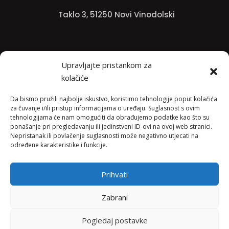
Taklo 3, 51250 Novi Vinodolski
Bojana +385 91 738 3613
Upravljajte pristankom za
kolačiće
Jadranko +385 91 501 4218
Da bismo pružili najbolje iskustvo, koristimo tehnologije poput kolačića
za čuvanje i/ili pristup informacijama o uređaju. Suglasnost s ovim
tehnologijama će nam omogućiti da obrađujemo podatke kao što su
ponašanje pri pregledavanju ili jedinstveni ID-ovi na ovoj web stranici.
Nepristanak ili povlačenje suglasnosti može negativno utjecati na
info@vinopedia.hr
određene karakteristike i funkcije.
Prihvati
© 2023, Vinopedia, sva prava sadržana / Web by
Zabrani
Negactive
Pogledaj postavke