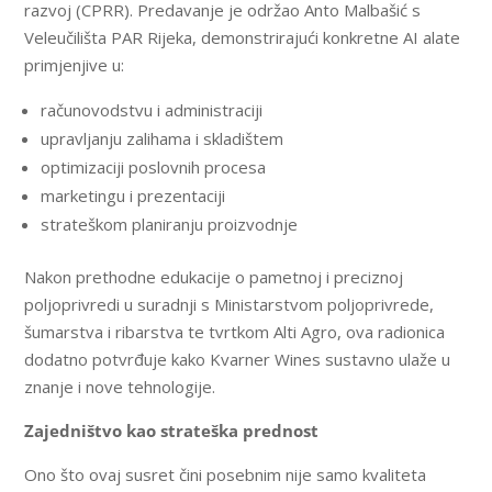
razvoj (CPRR). Predavanje je održao Anto Malbašić s
Veleučilišta PAR Rijeka, demonstrirajući konkretne AI alate
primjenjive u:
računovodstvu i administraciji
upravljanju zalihama i skladištem
optimizaciji poslovnih procesa
marketingu i prezentaciji
strateškom planiranju proizvodnje
Nakon prethodne edukacije o pametnoj i preciznoj
poljoprivredi u suradnji s Ministarstvom poljoprivrede,
šumarstva i ribarstva te tvrtkom Alti Agro, ova radionica
dodatno potvrđuje kako Kvarner Wines sustavno ulaže u
znanje i nove tehnologije.
Zajedništvo kao strateška prednost
Ono što ovaj susret čini posebnim nije samo kvaliteta