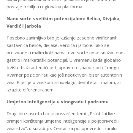
postaje ozbiljna regionalna platforma.
Nano-sorte s velikim potencijalom: Belica, Divjaka,
Verdić i Jarbola
Posebno zanimljivo bilo je kušanje zasebno vinificiranih
sastavnica belice, divjake, verdića i jarbole. Iako se
proizvode u malim količinama, ove sorte nose snažan eno-
gastro i marketinški potencijal. U vremenu kada globalno
tržište traži autentičnost, upravo te „nano-sorte“ mogu
Kvarner pozicionirati kao još neotkriveni biser autohtonih
vina. Riječ je o vinskom arhipelagu identiteta – malom, ali
izrazito diferenciranom.
Umjetna inteligencija u vinogradu i podrumu
Drugi dio susreta bio je posvećen temi: „Praktični live
primjeri korištenja umjetne inteligencije u poljoprivredi i
vinarstvu“, u suradnji s Centar za poljoprivredu i ruralni