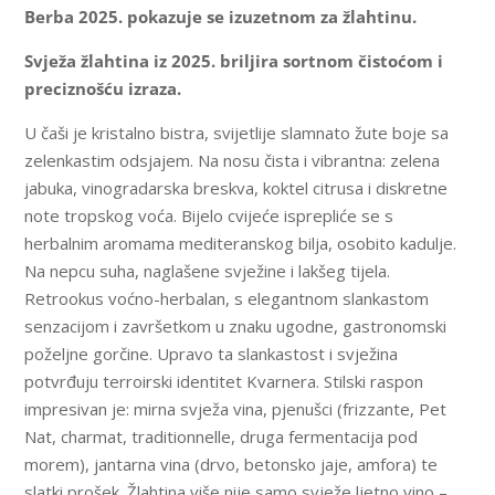
Berba 2025. pokazuje se izuzetnom za žlahtinu.
Svježa žlahtina iz 2025. briljira sortnom čistoćom i
preciznošću izraza.
U čaši je kristalno bistra, svijetlije slamnato žute boje sa
zelenkastim odsjajem. Na nosu čista i vibrantna: zelena
jabuka, vinogradarska breskva, koktel citrusa i diskretne
note tropskog voća. Bijelo cvijeće isprepliće se s
herbalnim aromama mediteranskog bilja, osobito kadulje.
Na nepcu suha, naglašene svježine i lakšeg tijela.
Retrookus voćno-herbalan, s elegantnom slankastom
senzacijom i završetkom u znaku ugodne, gastronomski
poželjne gorčine. Upravo ta slankastost i svježina
potvrđuju terroirski identitet Kvarnera. Stilski raspon
impresivan je: mirna svježa vina, pjenušci (frizzante, Pet
Nat, charmat, traditionnelle, druga fermentacija pod
morem), jantarna vina (drvo, betonsko jaje, amfora) te
slatki prošek. Žlahtina više nije samo svježe ljetno vino –