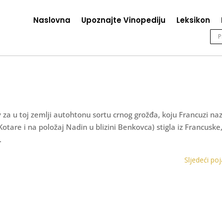
Naslovna
Upoznajte Vinopediju
Leksikon
 za u toj zemlji autohtonu sortu crnog grožđa, koju Francuzi na
tare i na položaj Nadin u blizini Benkovca) stigla iz Francuske
.
Sljedeći po