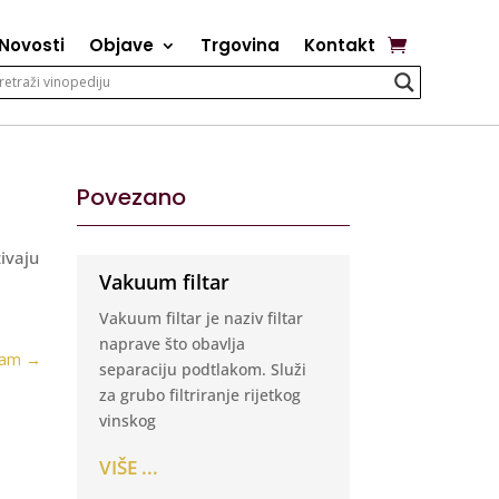
Novosti
Objave
Trgovina
Kontakt
Povezano
zivaju
Vakuum filtar
,
Vakuum filtar je naziv filtar
naprave što obavlja
jam
→
separaciju podtlakom. Služi
za grubo filtriranje rijetkog
vinskog
VIŠE ...