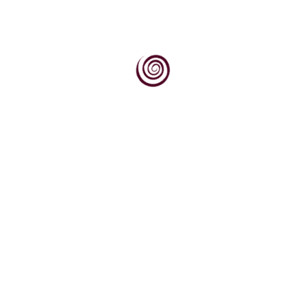
Dok svjetska vinska scena sve više traži
autentičnost, podrijetlo i priču, Kvarner
upravo na tim...
Na otoku Krku, gdje vinogradarska tradicija