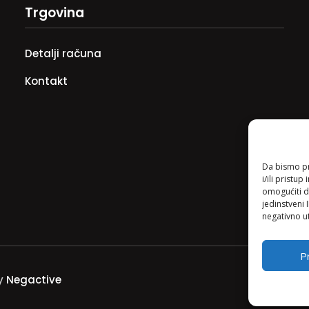
Trgovina
Detalji računa
Kontakt
Da bismo pru
i/ili prist
omogućiti d
jedinstveni 
negativno ut
Pr
by
Negactive