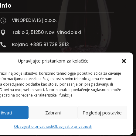
Info
VINOPEDIA IS j.d.o.o.
=
Taklo 3, 51250 Novi Vinodolski

Bojana +385 91 738 3613

Jadranko +385 91 501 4218

Upravljajte pristankom za kolačiće

info@vinopedia.hr
žili najbolje iskustvo, koristimo tehnologije poput kolačića za čuvanje
up informacijama o uređaju. Suglasnost s ovim tehnologijama će nam
a obrađujemo podatke kao što su ponašanje pri pregledavanju ili
ID-ovi na ovoj web stranici. Nepristanak ili povlačenje suglasnosti može
jecati na određene karakteristike i funkcije.
ihvati
Zabrani
Pogledaj postavke
Pravila privatnosti
Obavijest o privatnosti
Obavijest o privatnosti