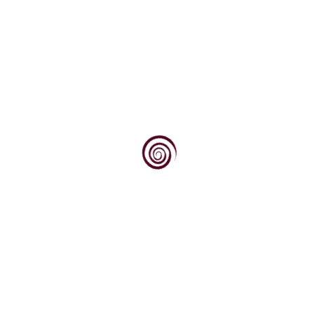
vinski pisac
Ivan Sokolić (Novi Vinodolski, 7. veljače 1930. -
28 travnja 2014.) pučku i građansku školu...