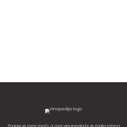
Vinska mušica (Drosophila melanogaster), u stvari
voćna, jer ju privlači opojan miris zgnječenih...
Znanje je izvor moći, a ova vinopedia.hr je mala riznica