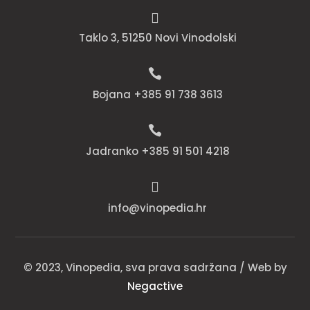

Taklo 3, 51250 Novi Vinodolski

Bojana +385 91 738 3613

Jadranko +385 91 501 4218

info@vinopedia.hr
© 2023, Vinopedia, sva prava sadržana / Web by
Negactive