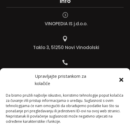
Info
=
VINOPEDIA IS j.d.o.o.

Taklo 3, 51250 Novi Vinodolski

Bojana +385 91 738 3613
Upravljajte pristankom za
kolačiće

Jadranko +385 91 501 4218
Da bismo pružili najbolje iskustvo, koristimo tehnologije poput kolačića
za čuvanje i/ili pristup informacijama o uređaju. Suglasnost s ovim
tehnologijama će nam omogućiti da obrađujemo podatke kao što su

ponašanje pri pregledavanju ili jedinstveni ID-ovi na ovoj web stranici.
Nepristanak ili povlačenje suglasnosti može negativno utjecati na
info@vinopedia.hr
određene karakteristike i funkcije.