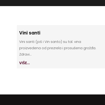
Vini santi
Vini santi (još i Vin santo) su tal. vina
proizvedena od prezrela i prosušena grožđa.
Zdravi...
VIŠE...