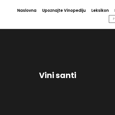
Naslovna
Upoznajte Vinopediju
Leksikon
Vini santi