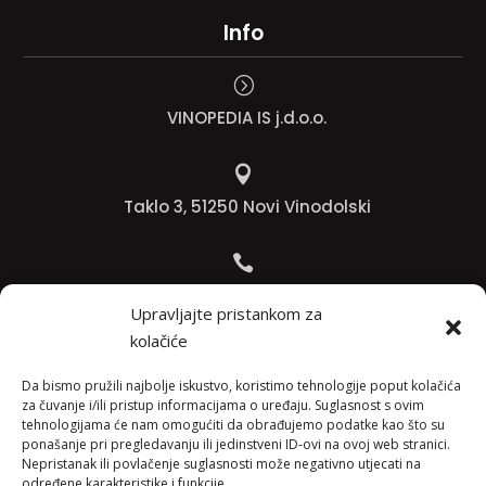
Info
=
VINOPEDIA IS j.d.o.o.

Taklo 3, 51250 Novi Vinodolski

Bojana +385 91 738 3613
Upravljajte pristankom za
kolačiće

Jadranko +385 91 501 4218
Da bismo pružili najbolje iskustvo, koristimo tehnologije poput kolačića
za čuvanje i/ili pristup informacijama o uređaju. Suglasnost s ovim
tehnologijama će nam omogućiti da obrađujemo podatke kao što su

ponašanje pri pregledavanju ili jedinstveni ID-ovi na ovoj web stranici.
Nepristanak ili povlačenje suglasnosti može negativno utjecati na
info@vinopedia.hr
određene karakteristike i funkcije.