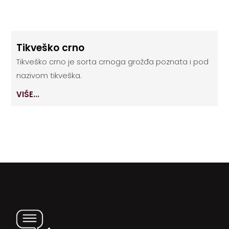
Tikveško crno
Tikveško crno je sorta crnoga grožđa poznata i pod
nazivom tikveška.
VIŠE...