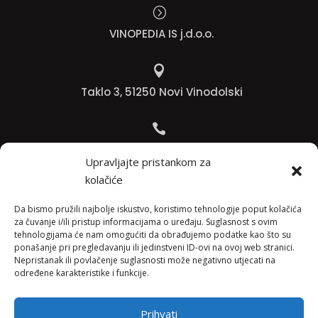
=
VINOPEDIA IS j.d.o.o.

Taklo 3, 51250 Novi Vinodolski

Bojana +385 91 738 3613
Upravljajte pristankom za
kolačiće

Jadranko +385 91 501 4218
Da bismo pružili najbolje iskustvo, koristimo tehnologije poput kolačića
za čuvanje i/ili pristup informacijama o uređaju. Suglasnost s ovim
tehnologijama će nam omogućiti da obrađujemo podatke kao što su

ponašanje pri pregledavanju ili jedinstveni ID-ovi na ovoj web stranici.
Nepristanak ili povlačenje suglasnosti može negativno utjecati na
info@vinopedia.hr
određene karakteristike i funkcije.
Prihvati