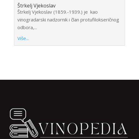
Štrkelj Vjekoslav
Štrkelj Vjekoslav (1859.-1939.) je kao
vinogradarski nadzornik i član protufilokseričnog
odbora,...
Više...