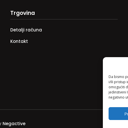
Trgovina
Detalji računa
Kontakt
Da bismo pru
i/ili prist
omogućiti d
jedinstveni 
negativno ut
Pr
by
Negactive