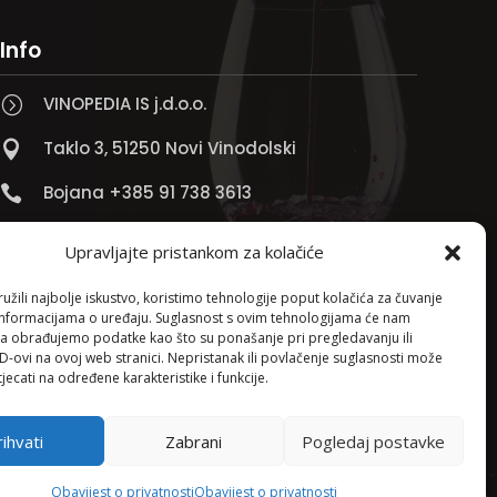
Info
VINOPEDIA IS j.d.o.o.
=
Taklo 3, 51250 Novi Vinodolski

Bojana +385 91 738 3613

Jadranko +385 91 501 4218

Upravljajte pristankom za kolačiće

info@vinopedia.hr
žili najbolje iskustvo, koristimo tehnologije poput kolačića za čuvanje
up informacijama o uređaju. Suglasnost s ovim tehnologijama će nam
a obrađujemo podatke kao što su ponašanje pri pregledavanju ili
ID-ovi na ovoj web stranici. Nepristanak ili povlačenje suglasnosti može
jecati na određene karakteristike i funkcije.
ihvati
Zabrani
Pogledaj postavke
Pravila privatnosti
Obavijest o privatnosti
Obavijest o privatnosti