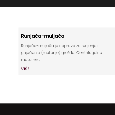
Runjača-muljača
Runjača-muljača je naprava za runjenje i
gnječenje (muljanje) grožđa. Centrifugalne
motorne...
VIŠE...