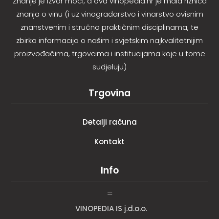
Znanje je izvor moći, a ova vinopedia.hr je mala riznica
znanja o vinu (i uz vinogradarstvo i vinarstvo ovisnim
znanstvenim i stručno praktičnim disciplinama, te
zbirka informacija o našim i svjetskim najkvalitetnijim
proizvođačima, trgovcima i institucijama koje u tome
sudjeluju)
Trgovina
Detalji računa
Kontakt
Info
=
VINOPEDIA IS j.d.o.o.