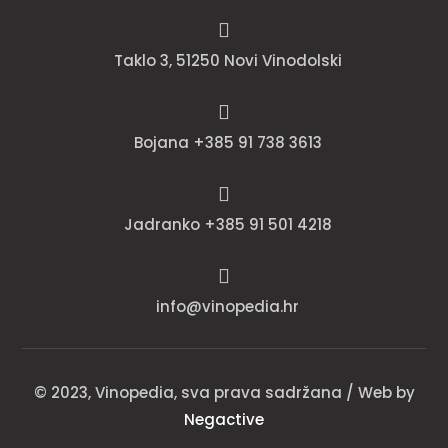

Taklo 3, 51250 Novi Vinodolski

Bojana +385 91 738 3613

Jadranko +385 91 501 4218

info@vinopedia.hr
© 2023, Vinopedia, sva prava sadržana / Web by
Negactive