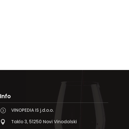
Info
VINOPEDIA IS j.d.o.o.
=
Taklo 3, 51250 Novi Vinodolski
