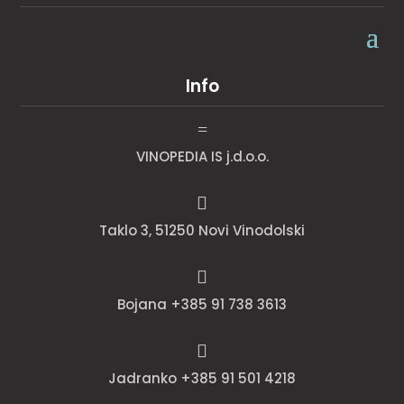
Info
=
VINOPEDIA IS j.d.o.o.

Taklo 3, 51250 Novi Vinodolski

Bojana +385 91 738 3613

Jadranko +385 91 501 4218