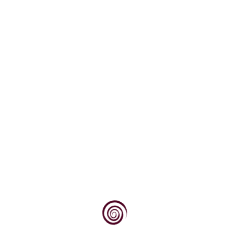
Pjeskovita tla nazivamo ona u kojima je prisutan
visok sadržaj pijeska kojeg čine rastresite i...