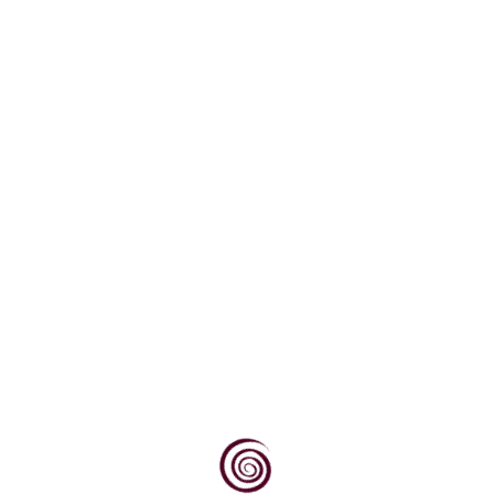
Otkidanje listova se obavlja u bujnim nasadima,
nakon šare, s ciljem da se poveća prozračnost...