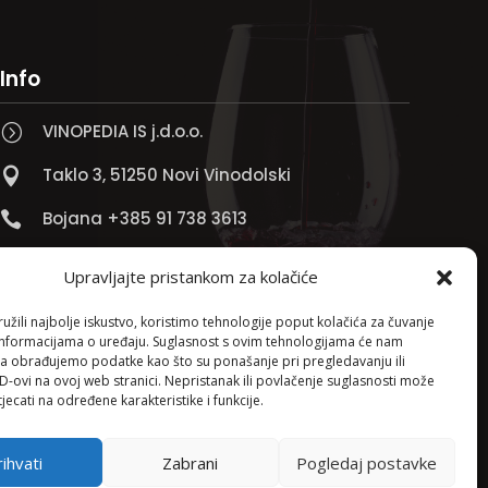
Info
VINOPEDIA IS j.d.o.o.
=
Taklo 3, 51250 Novi Vinodolski

Bojana +385 91 738 3613

Jadranko +385 91 501 4218

Upravljajte pristankom za kolačiće

info@vinopedia.hr
žili najbolje iskustvo, koristimo tehnologije poput kolačića za čuvanje
up informacijama o uređaju. Suglasnost s ovim tehnologijama će nam
a obrađujemo podatke kao što su ponašanje pri pregledavanju ili
ID-ovi na ovoj web stranici. Nepristanak ili povlačenje suglasnosti može
jecati na određene karakteristike i funkcije.
ihvati
Zabrani
Pogledaj postavke