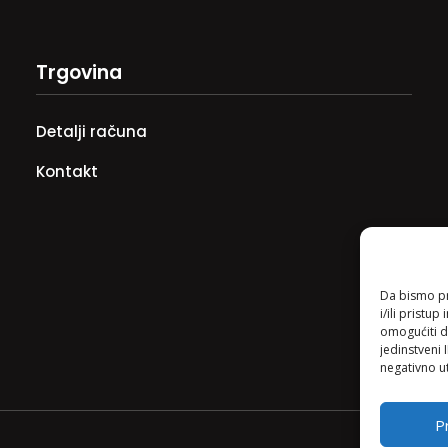
Trgovina
Detalji računa
Kontakt
Da bismo pru
i/ili prist
omogućiti d
jedinstveni 
negativno ut
Pr