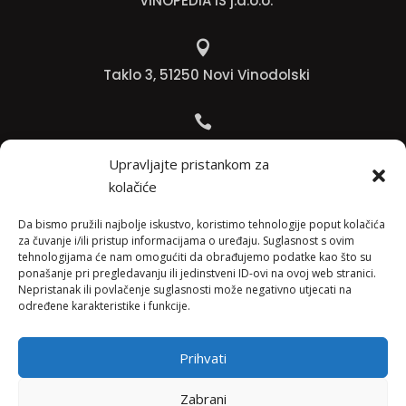
VINOPEDIA IS j.d.o.o.

Taklo 3, 51250 Novi Vinodolski

Bojana +385 91 738 3613
Upravljajte pristankom za
kolačiće

Jadranko +385 91 501 4218
Da bismo pružili najbolje iskustvo, koristimo tehnologije poput kolačića
za čuvanje i/ili pristup informacijama o uređaju. Suglasnost s ovim
tehnologijama će nam omogućiti da obrađujemo podatke kao što su

ponašanje pri pregledavanju ili jedinstveni ID-ovi na ovoj web stranici.
Nepristanak ili povlačenje suglasnosti može negativno utjecati na
info@vinopedia.hr
određene karakteristike i funkcije.
Prihvati
© 2023, Vinopedia, sva prava sadržana / Web by
Zabrani
Negactive