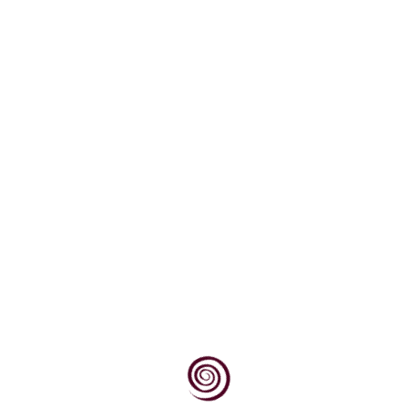
Mosler je rjeđe upotrebljavani naziv za bijelu vinsku
sortu poznatu u Hrvatskoj, posebno u...