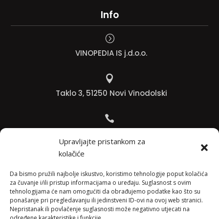
Info
=
VINOPEDIA IS j.d.o.o.

Taklo 3, 51250 Novi Vinodolski

Bojana +385 91 738 3613
Upravljajte pristankom za
kolačiće

Jadranko +385 91 501 4218
Da bismo pružili najbolje iskustvo, koristimo tehnologije poput kolačića
za čuvanje i/ili pristup informacijama o uređaju. Suglasnost s ovim
tehnologijama će nam omogućiti da obrađujemo podatke kao što su

ponašanje pri pregledavanju ili jedinstveni ID-ovi na ovoj web stranici.
Nepristanak ili povlačenje suglasnosti može negativno utjecati na
info@vinopedia.hr
određene karakteristike i funkcije.