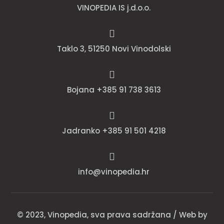
VINOPEDIA IS j.d.o.o.

Taklo 3, 51250 Novi Vinodolski

Bojana +385 91 738 3613

Jadranko +385 91 501 4218

info@vinopedia.hr
© 2023, Vinopedia, sva prava sadržana / Web by