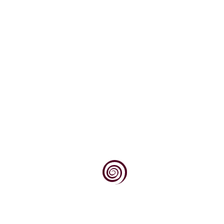
Znanje je izvor moći, a ova vinopedia.hr je mala riznica
znanja o vinu (i uz vinogradarstvo i vinarstvo ovisnim
znanstvenim i stručno praktičnim disciplinama, te
zbirka informacija o našim i svjetskim najkvalitetnijim
proizvođačima, trgovcima i institucijama koje u tome