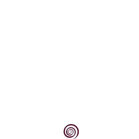
Medna manje poznata sorta bijeloga grožđa
nepoznata podrijetla. Sada se ( Pravilnikom o...