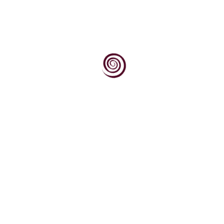
Manitno vrenje (u Dalmaciji poznatije kao slatki
maravan ili marovan) je bolest vina koju...
Znanje je izvor moći, a ova vinopedia.hr je mala riznica
znanja o vinu (i uz vinogradarstvo i vinarstvo ovisnim