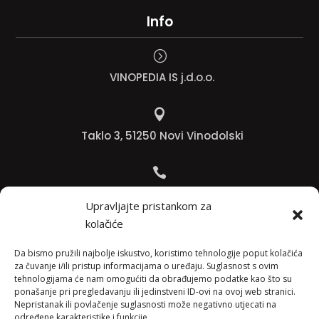
Info
=
VINOPEDIA IS j.d.o.o.

Taklo 3, 51250 Novi Vinodolski

Bojana +385 91 738 3613
Upravljajte pristankom za
kolačiće

Jadranko +385 91 501 4218
Da bismo pružili najbolje iskustvo, koristimo tehnologije poput kolačića
za čuvanje i/ili pristup informacijama o uređaju. Suglasnost s ovim
tehnologijama će nam omogućiti da obrađujemo podatke kao što su

ponašanje pri pregledavanju ili jedinstveni ID-ovi na ovoj web stranici.
Nepristanak ili povlačenje suglasnosti može negativno utjecati na
info@vinopedia.hr
određene karakteristike i funkcije.