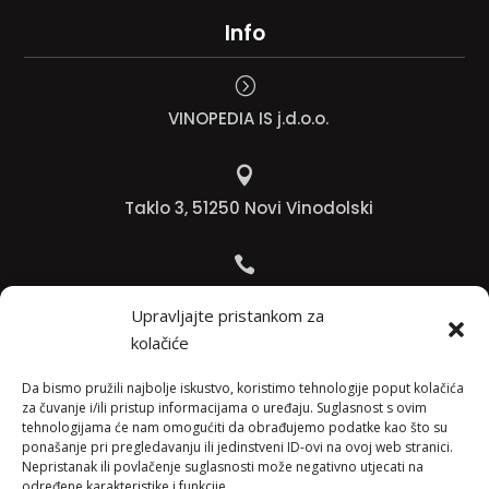
Info
=
VINOPEDIA IS j.d.o.o.

Taklo 3, 51250 Novi Vinodolski

Bojana +385 91 738 3613
Upravljajte pristankom za
kolačiće

Jadranko +385 91 501 4218
Da bismo pružili najbolje iskustvo, koristimo tehnologije poput kolačića
za čuvanje i/ili pristup informacijama o uređaju. Suglasnost s ovim
tehnologijama će nam omogućiti da obrađujemo podatke kao što su

ponašanje pri pregledavanju ili jedinstveni ID-ovi na ovoj web stranici.
Nepristanak ili povlačenje suglasnosti može negativno utjecati na
info@vinopedia.hr
određene karakteristike i funkcije.