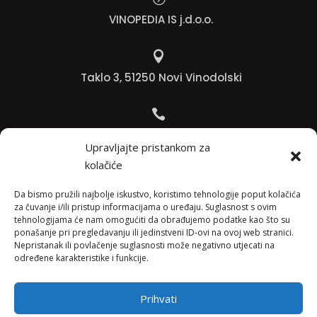
VINOPEDIA IS j.d.o.o.

Taklo 3, 51250 Novi Vinodolski

Bojana +385 91 738 3613
Upravljajte pristankom za
kolačiće

Jadranko +385 91 501 4218
Da bismo pružili najbolje iskustvo, koristimo tehnologije poput kolačića
za čuvanje i/ili pristup informacijama o uređaju. Suglasnost s ovim
tehnologijama će nam omogućiti da obrađujemo podatke kao što su

ponašanje pri pregledavanju ili jedinstveni ID-ovi na ovoj web stranici.
Nepristanak ili povlačenje suglasnosti može negativno utjecati na
info@vinopedia.hr
određene karakteristike i funkcije.
Prihvati
© 2023, Vinopedia, sva prava sadržana / Web by