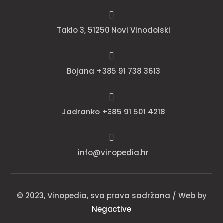

Taklo 3, 51250 Novi Vinodolski

Bojana +385 91 738 3613

Jadranko +385 91 501 4218

info@vinopedia.hr
© 2023, Vinopedia, sva prava sadržana / Web by
Negactive