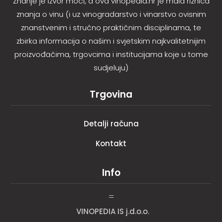
Znanje je izvor moći, a ova vinopedia.hr je mala riznica
znanja o vinu (i uz vinogradarstvo i vinarstvo ovisnim
znanstvenim i stručno praktičnim disciplinama, te
zbirka informacija o našim i svjetskim najkvalitetnijim
proizvođačima, trgovcima i institucijama koje u tome
sudjeluju)
Trgovina
Detalji računa
Kontakt
Info
=
VINOPEDIA IS j.d.o.o.