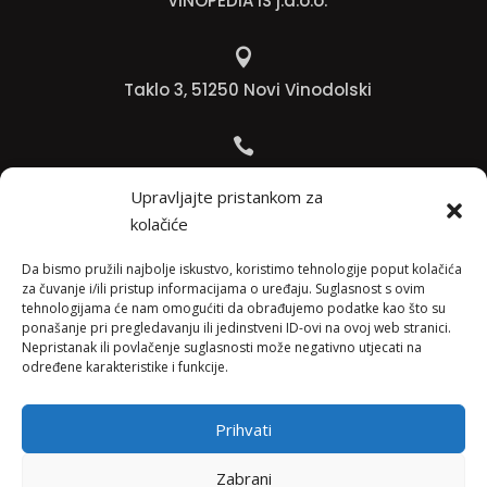
VINOPEDIA IS j.d.o.o.

Taklo 3, 51250 Novi Vinodolski

Bojana +385 91 738 3613
Upravljajte pristankom za
kolačiće

Jadranko +385 91 501 4218
Da bismo pružili najbolje iskustvo, koristimo tehnologije poput kolačića
za čuvanje i/ili pristup informacijama o uređaju. Suglasnost s ovim
tehnologijama će nam omogućiti da obrađujemo podatke kao što su

ponašanje pri pregledavanju ili jedinstveni ID-ovi na ovoj web stranici.
Nepristanak ili povlačenje suglasnosti može negativno utjecati na
info@vinopedia.hr
određene karakteristike i funkcije.
Prihvati
© 2023, Vinopedia, sva prava sadržana / Web by
Zabrani
Negactive