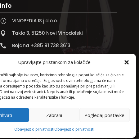
Info
VINOPEDIA IS j.d.o.o.
=
Taklo 3, 51250 Novi Vinodolski

Bojana +385 91 738 3613

Jadranko +385 91 501 4218

Upravljajte pristankom za kolačiće

info@vinopedia.hr
žili najbolje iskustvo, koristimo tehnologije poput kolačića za čuvanje
up informacijama o uređaju. Suglasnost s ovim tehnologijama će nam
a obrađujemo podatke kao što su ponašanje pri pregledavanju ili
ID-ovi na ovoj web stranici. Nepristanak ili povlačenje suglasnosti može
jecati na određene karakteristike i funkcije.
ihvati
Zabrani
Pogledaj postavke
Pravila privatnosti
Obavijest o privatnosti
Obavijest o privatnosti