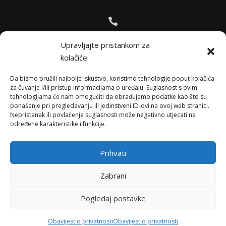

Bojana +385 91 738 3613
Upravljajte pristankom za
kolačiće

Jadranko +385 91 501 4218
Da bismo pružili najbolje iskustvo, koristimo tehnologije poput kolačića
za čuvanje i/ili pristup informacijama o uređaju. Suglasnost s ovim
tehnologijama će nam omogućiti da obrađujemo podatke kao što su

ponašanje pri pregledavanju ili jedinstveni ID-ovi na ovoj web stranici.
Nepristanak ili povlačenje suglasnosti može negativno utjecati na
info@vinopedia.hr
određene karakteristike i funkcije.
Prihvati
© 2023, Vinopedia, sva prava sadržana / Web by
Zabrani
Negactive
Pogledaj postavke
Pravila privatnosti
Obavijest o privatnosti
Obavijest o privatnosti