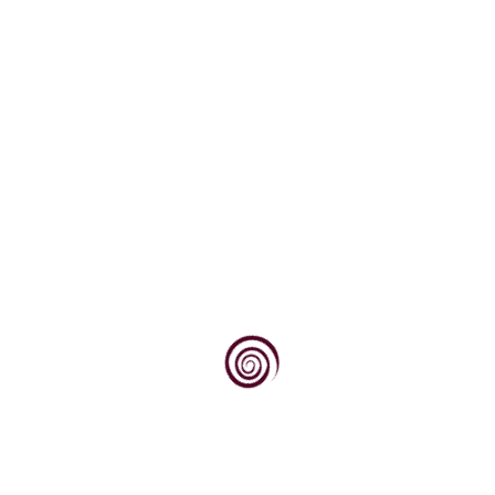
Znanje je izvor moći, a ova vinopedia.hr je mala riznica
znanja o vinu (i uz vinogradarstvo i vinarstvo ovisnim
znanstvenim i stručno praktičnim disciplinama, te zbirka
informacija o našim i svjetskim najkvalitetnijim
proizvođačima, trgovcima i institucijama koje u tome
sudjeluju)