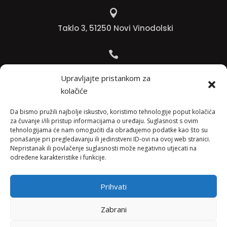

Taklo 3, 51250 Novi Vinodolski

Bojana +385 91 738 3613
Upravljajte pristankom za
kolačiće

Jadranko +385 91 501 4218
Da bismo pružili najbolje iskustvo, koristimo tehnologije poput kolačića
za čuvanje i/ili pristup informacijama o uređaju. Suglasnost s ovim
tehnologijama će nam omogućiti da obrađujemo podatke kao što su

ponašanje pri pregledavanju ili jedinstveni ID-ovi na ovoj web stranici.
Nepristanak ili povlačenje suglasnosti može negativno utjecati na
info@vinopedia.hr
određene karakteristike i funkcije.
Prihvati
© 2023, Vinopedia, sva prava sadržana / Web by
Zabrani
Negactive