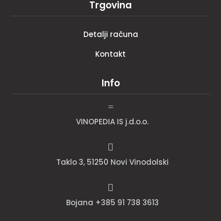
Trgovina
Detalji računa
Kontakt
Info
=
VINOPEDIA IS j.d.o.o.

Taklo 3, 51250 Novi Vinodolski

Bojana +385 91 738 3613