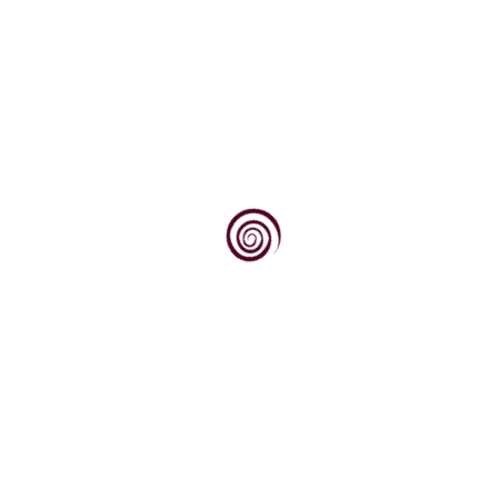
Znanje je izvor moći, a ova vinopedia.hr je mala riznica
znanja o vinu (i uz vinogradarstvo i vinarstvo ovisnim
znanstvenim i stručno praktičnim disciplinama, te
zbirka informacija o našim i svjetskim najkvalitetnijim
proizvođačima, trgovcima i institucijama koje u tome
sudjeluju)
Trgovina
Info
VINOPEDIA IS j.d.o.o.