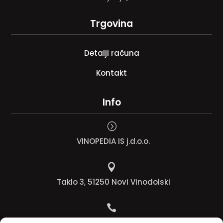
Trgovina
Detalji računa
Kontakt
Info
=
VINOPEDIA IS j.d.o.o.

Taklo 3, 51250 Novi Vinodolski

Bojana +385 91 738 3613