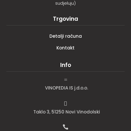
sudjeluju)
Trgovina
Detalji računa
Kontakt
Info
=
VINOPEDIA IS j.d.o.o.

Taklo 3, 51250 Novi Vinodolski
