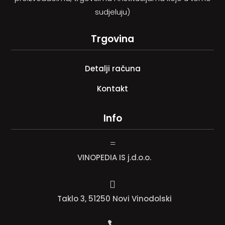
sudjeluju)
Trgovina
Detalji računa
Kontakt
Info
=
VINOPEDIA IS j.d.o.o.

Taklo 3, 51250 Novi Vinodolski
