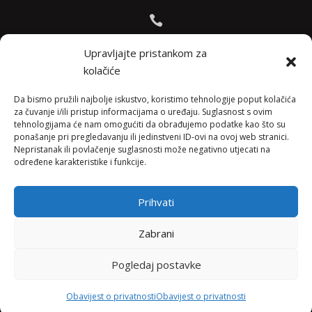

Bojana +385 91 738 3613
Upravljajte pristankom za
kolačiće

Jadranko +385 91 501 4218
Da bismo pružili najbolje iskustvo, koristimo tehnologije poput kolačića
za čuvanje i/ili pristup informacijama o uređaju. Suglasnost s ovim
tehnologijama će nam omogućiti da obrađujemo podatke kao što su

ponašanje pri pregledavanju ili jedinstveni ID-ovi na ovoj web stranici.
Nepristanak ili povlačenje suglasnosti može negativno utjecati na
info@vinopedia.hr
određene karakteristike i funkcije.
Prihvati
© 2023, Vinopedia, sva prava sadržana / Web by
Zabrani
Negactive
Pogledaj postavke
Pravila privatnosti
Obavijest o privatnosti
Obavijest o privatnosti