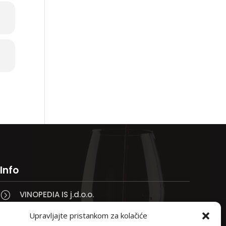
Info
VINOPEDIA IS j.d.o.o.
=
Taklo 3, 51250 Novi Vinodolski

Upravljajte pristankom za kolačiće