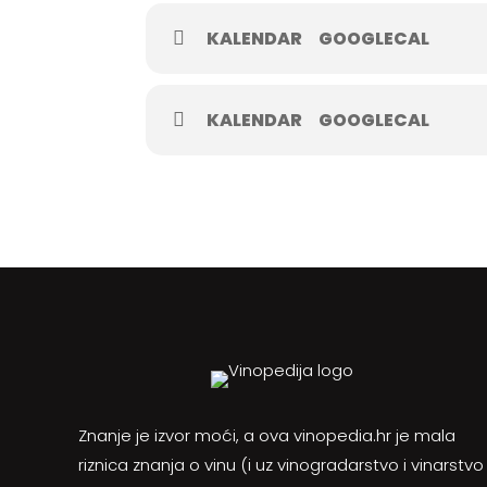
KALENDAR
GOOGLECAL
KALENDAR
GOOGLECAL
Znanje je izvor moći, a ova vinopedia.hr je mala
riznica znanja o vinu (i uz vinogradarstvo i vinarstvo